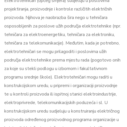
Elektrotehničari (općeg smjera) sudjeluju u poslovima
projektiranja, proizvodnje i kontrole različitih električnih
proizvoda. Njihova je naobrazba šira nego u tehničara
osposobljenih za poslove užih područja elektrotehnike (npr.
tehničara za elektroenergetiku, tehničara za elektroniku,
tehničara za telekomunikacije). Međutim, kada je potrebno,
elektrotehničari se mogu prilagoditi i poslovima užih
područja elektrotehnike prema mjestu rada (pogotovo onih
za koje su stekli podlogu u izbornom i fakultativnom
programu srednje škole). Elektrotehničari mogu raditi u
konstrukcijskom uredu, u pripremi i organizaciji proizvodnje
te u kontroli proizvoda ili ispitnoj stanici elektroindustrije,
elektroprivrede, telekomunikacijskih poduzeća i sl. U
konstrukcijskom uredu sudjeluju u konstruiranju električnog
proizvoda određenog proizvodnog programa organizacije u