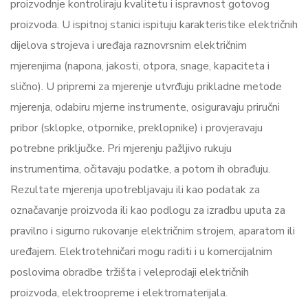
proizvodnje kontroliraju kvalitetu i ispravnost gotovog
proizvoda. U ispitnoj stanici ispituju karakteristike električnih
dijelova strojeva i uređaja raznovrsnim električnim
mjerenjima (napona, jakosti, otpora, snage, kapaciteta i
slično). U pripremi za mjerenje utvrđuju prikladne metode
mjerenja, odabiru mjerne instrumente, osiguravaju priručni
pribor (sklopke, otpornike, preklopnike) i provjeravaju
potrebne priključke. Pri mjerenju pažljivo rukuju
instrumentima, očitavaju podatke, a potom ih obrađuju.
Rezultate mjerenja upotrebljavaju ili kao podatak za
označavanje proizvoda ili kao podlogu za izradbu uputa za
pravilno i sigurno rukovanje električnim strojem, aparatom ili
uređajem. Elektrotehničari mogu raditi i u komercijalnim
poslovima obradbe tržišta i veleprodaji električnih
proizvoda, elektroopreme i elektromaterijala.