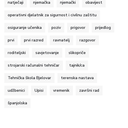
natječaji
njemačka
njemački
obavijest
operativni djelatnik za sigurnost i civilnu zaštitu
osiguranje učenika
poziv
prigovor
prijedlog
prvi
prvi razred
ravnatelj
razgovor
roditeljski
savjetovanje
slikopriče
strojarski računalni tehničar
tajnik/ca
Tehnička škola Bjelovar
terenska nastava
udžbenici
Upisi
vremenik
završni rad
španjolska