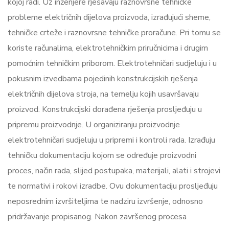
kojoj radi. Uz inženjere rješavaju raznovrsne tehničke
probleme električnih dijelova proizvoda, izrađujući sheme,
tehničke crteže i raznovrsne tehničke proračune. Pri tomu se
koriste računalima, elektrotehničkim priručnicima i drugim
pomoćnim tehničkim priborom. Elektrotehničari sudjeluju i u
pokusnim izvedbama pojedinih konstrukcijskih rješenja
električnih dijelova stroja, na temelju kojih usavršavaju
proizvod. Konstrukcijski dorađena rješenja prosljeđuju u
pripremu proizvodnje. U organiziranju proizvodnje
elektrotehničari sudjeluju u pripremi i kontroli rada. Izrađuju
tehničku dokumentaciju kojom se određuje proizvodni
proces, način rada, slijed postupaka, materijali, alati i strojevi
te normativi i rokovi izradbe. Ovu dokumentaciju prosljeđuju
neposrednim izvršiteljima te nadziru izvršenje, odnosno
pridržavanje propisanog. Nakon završenog procesa