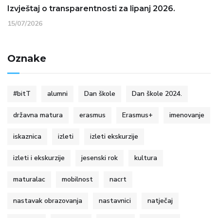
Izvještaj o transparentnosti za lipanj 2026.
15/07/2026
Oznake
#bitT
alumni
Dan škole
Dan škole 2024.
državna matura
erasmus
Erasmus+
imenovanje
iskaznica
izleti
izleti ekskurzije
izleti i ekskurzije
jesenski rok
kultura
maturalac
mobilnost
nacrt
nastavak obrazovanja
nastavnici
natječaj