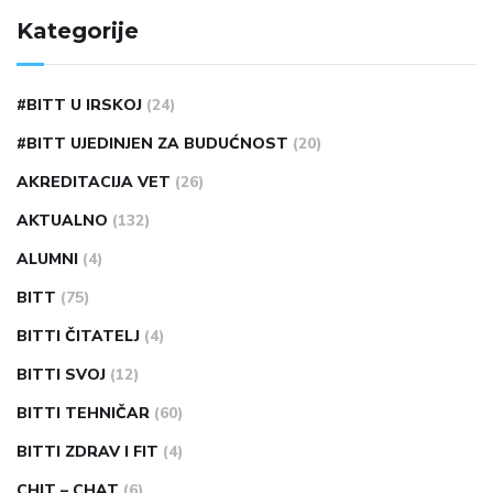
Kategorije
#BITT U IRSKOJ
(24)
#BITT UJEDINJEN ZA BUDUĆNOST
(20)
AKREDITACIJA VET
(26)
AKTUALNO
(132)
ALUMNI
(4)
BITT
(75)
BITTI ČITATELJ
(4)
BITTI SVOJ
(12)
BITTI TEHNIČAR
(60)
BITTI ZDRAV I FIT
(4)
CHIT – CHAT
(6)