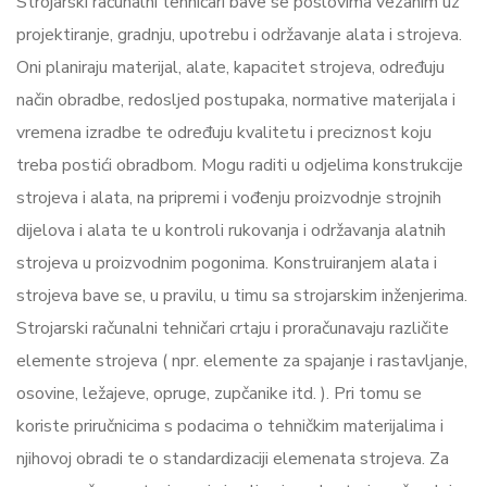
Strojarski računalni tehničari bave se poslovima vezanim uz
projektiranje, gradnju, upotrebu i održavanje alata i strojeva.
Oni planiraju materijal, alate, kapacitet strojeva, određuju
način obradbe, redosljed postupaka, normative materijala i
vremena izradbe te određuju kvalitetu i preciznost koju
treba postići obradbom. Mogu raditi u odjelima konstrukcije
strojeva i alata, na pripremi i vođenju proizvodnje strojnih
dijelova i alata te u kontroli rukovanja i održavanja alatnih
strojeva u proizvodnim pogonima. Konstruiranjem alata i
strojeva bave se, u pravilu, u timu sa strojarskim inženjerima.
Strojarski računalni tehničari crtaju i proračunavaju različite
elemente strojeva ( npr. elemente za spajanje i rastavljanje,
osovine, ležajeve, opruge, zupčanike itd. ). Pri tomu se
koriste priručnicima s podacima o tehničkim materijalima i
njihovoj obradi te o standardizaciji elemenata strojeva. Za