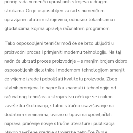
princip rada numerički upravljanih strojeva u drugim
strukama. On je osposobljen za rad s numeričkim
upravljanim alatnim strojevima, odnosno tokarilicama i
glodalicama, kojima upravlja računalnim programom.
Tako osposobljeni tehničar moći će se brzo uključiti u
proizvodni proces i primjeniti modernu tehnologiju. Na taj
način će ubrzati proces proizvodnje – s manjim brojem dobro
osposobljenih djelatnika i modernom tehnologijom smanjit
će vrijeme izrade i poboljšati kvalitetu proizvoda. Zbog
stalnih promjena te napretka znanosti i tehnologije od
računalnog tehničara u strojarstvu očekuje se i nakon
završetka školovanja, stalno stručno usavršavanje na
dodatnim seminarima, ovisno o tipovima upravljačkih
naprava, praćenje novije stručne literature i publikacija.
Nakon završene srednje strojarske tehničke škole