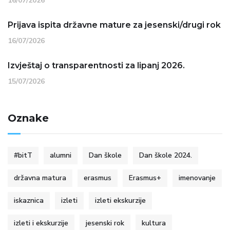
16/07/2026
Prijava ispita državne mature za jesenski/drugi rok
16/07/2026
Izvještaj o transparentnosti za lipanj 2026.
15/07/2026
Oznake
#bitT
alumni
Dan škole
Dan škole 2024.
državna matura
erasmus
Erasmus+
imenovanje
iskaznica
izleti
izleti ekskurzije
izleti i ekskurzije
jesenski rok
kultura