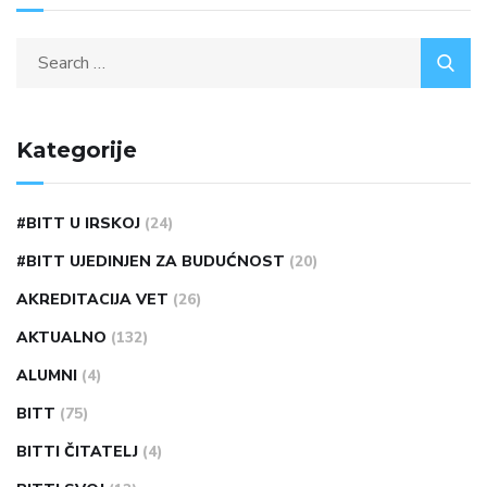
Kategorije
#BITT U IRSKOJ
(24)
#BITT UJEDINJEN ZA BUDUĆNOST
(20)
AKREDITACIJA VET
(26)
AKTUALNO
(132)
ALUMNI
(4)
BITT
(75)
BITTI ČITATELJ
(4)