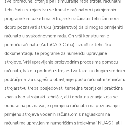
sve proračune, crtanje pa i simuliranje rada stroja, računalni
tehničari u strojarstvu se koriste računalom i primjerenim
programskim paketima. Strojarski računalni tehničar mora
dobro poznavati struku (strojarstvo) da bi mogao primjeniti
računalo u svakodnevnom radu. On vrši konstruiranje
pomoću računala (AutoCAD, Catia) i izrađuje tehničku
dokumentaciju te programe za numerički upravljane
strojeve. Vrši upravljanje proizvodnim procesima pomoću
računala, kako u području strojarstva tako i u drugim srodnim
područjima. Za uspješno obavljanje posla računalni tehničar u
strojarstvu treba posjedovati temeljna teorijska i praktična
znanja kao strojarski tehničar, ali i dodatna znanja koja se
odnose na poznavanje i primjenu računala i na poznavanje i
primjenu strojeva vođenih računalom s naglaskom na
računalima upravljanim numeričkim strojevima( NUAS ), ali i