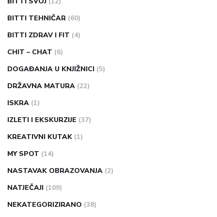
BITTI SVOJ
(12)
BITTI TEHNIČAR
(60)
BITTI ZDRAV I FIT
(4)
CHIT – CHAT
(6)
DOGAĐANJA U KNJIŽNICI
(5)
DRŽAVNA MATURA
(22)
ISKRA
(1)
IZLETI I EKSKURZIJE
(37)
KREATIVNI KUTAK
(1)
MY SPOT
(14)
NASTAVAK OBRAZOVANJA
(2)
NATJEČAJI
(109)
NEKATEGORIZIRANO
(38)