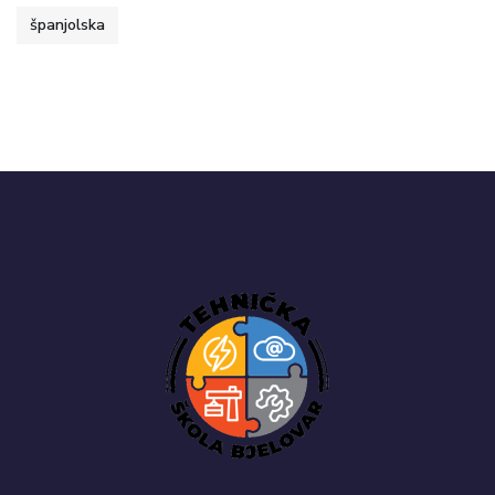
španjolska