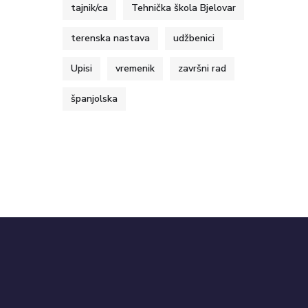
tajnik/ca
Tehnička škola Bjelovar
terenska nastava
udžbenici
Upisi
vremenik
završni rad
španjolska