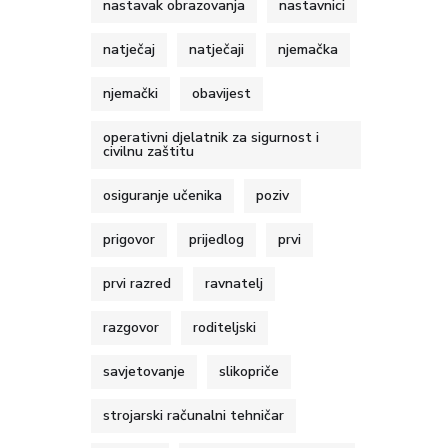
nastavak obrazovanja
nastavnici
natječaj
natječaji
njemačka
njemački
obavijest
operativni djelatnik za sigurnost i
civilnu zaštitu
osiguranje učenika
poziv
prigovor
prijedlog
prvi
prvi razred
ravnatelj
razgovor
roditeljski
savjetovanje
slikopriče
strojarski računalni tehničar