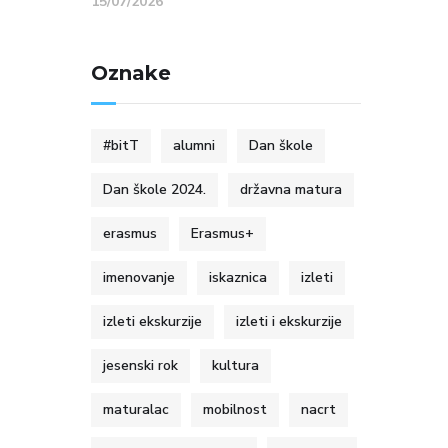
15/07/2026
Oznake
#bitT
alumni
Dan škole
Dan škole 2024.
državna matura
erasmus
Erasmus+
imenovanje
iskaznica
izleti
izleti ekskurzije
izleti i ekskurzije
jesenski rok
kultura
maturalac
mobilnost
nacrt