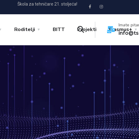
Škola za tehničare 21. stoljeća!
Imate pita
Roditelji
BITT
Projekti
Erasmus+
info@ts