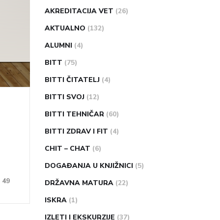
AKREDITACIJA VET
(26)
AKTUALNO
(132)
ALUMNI
(4)
BITT
(75)
BITTI ČITATELJ
(4)
BITTI SVOJ
(12)
BITTI TEHNIČAR
(60)
BITTI ZDRAV I FIT
(4)
CHIT – CHAT
(6)
DOGAĐANJA U KNJIŽNICI
(5)
49
DRŽAVNA MATURA
(22)
ISKRA
(1)
IZLETI I EKSKURZIJE
(37)