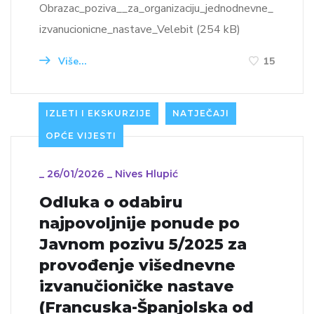
Obrazac_poziva__za_organizaciju_jednodnevne_
izvanucionicne_nastave_Velebit (254 kB)
Više...
15
IZLETI I EKSKURZIJE
NATJEČAJI
OPĆE VIJESTI
_
26/01/2026
_
Nives Hlupić
Odluka o odabiru
najpovoljnije ponude po
Javnom pozivu 5/2025 za
provođenje višednevne
izvanučioničke nastave
(Francuska-Španjolska od