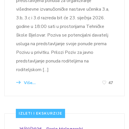
predstavljena ponuda za organiziranje
višednevne izvanučioničke nastave učenika 3.a,
3.b, 3.c i 3.d razreda bit će 23. siječnja 2026.
godine u 18:00 sati u prostorijama Tehničke
škole Bjelovar. Poziva se potencijalni davatelj
usluga na predstavljanje svoje ponude prema
Pozivu u privitku. Prilozi Poziv za javno
predstavljanje ponuda roditeljima na
roditeljskom […]
Više...
47
IZLETI I EKSKURZIJE