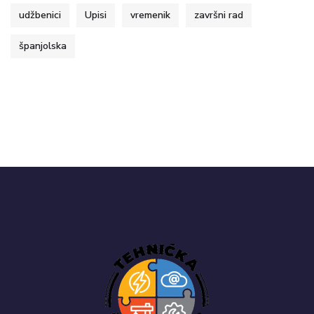
udžbenici
Upisi
vremenik
završni rad
španjolska