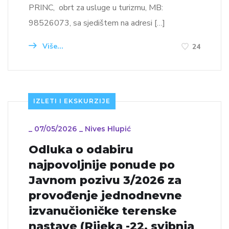
PRINC, obrt za usluge u turizmu, MB:
98526073, sa sjedištem na adresi […]
Više...
24
IZLETI I EKSKURZIJE
_
07/05/2026
_
Nives Hlupić
Odluka o odabiru
najpovoljnije ponude po
Javnom pozivu 3/2026 za
provođenje jednodnevne
izvanučioničke terenske
nastave (Rijeka -22. svibnja