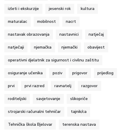
izleti i ekskurzije
jesenski rok
kultura
maturalac
mobilnost
nacrt
nastavak obrazovanja
nastavnici
natječaj
natječaji
njemačka
njemački
obavijest
operativni djelatnik za sigurnost i civilnu zaštitu
osiguranje učenika
poziv
prigovor
prijedlog
prvi
prvi razred
ravnatelj
razgovor
roditeljski
savjetovanje
slikopriče
strojarski računalni tehničar
tajnik/ca
Tehnička škola Bjelovar
terenska nastava