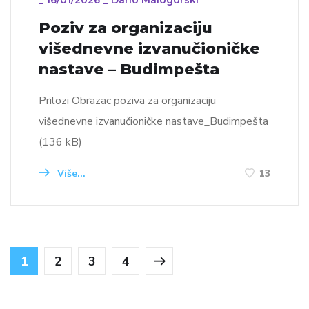
_
16/01/2026
_
Dario Malogorski
Poziv za organizaciju
višednevne izvanučioničke
nastave – Budimpešta
Prilozi Obrazac poziva za organizaciju
višednevne izvanučioničke nastave_Budimpešta
(136 kB)
Više...
13
1
2
3
4