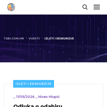
TSBJ.COM.HR
VIJESTI
IZLETI I EKSKURZIJE
IZLETI I EKSKURZIJE
_
11/05/2026
_
Nives Hlupić
Odluka o odabiru