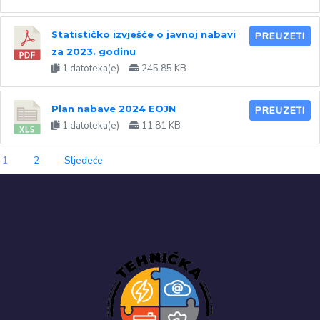
Statističko izvješće o javnoj nabavi
PREUZETI
za 2023. godinu
1 datoteka(e)
245.85 KB
Plan nabave 2024 EOJN
PREUZETI
1 datoteka(e)
11.81 KB
1
2
Sljedeće