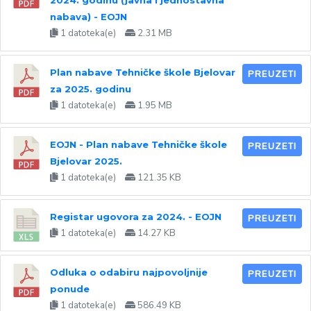
2024. godinu (javna i jednostavna
nabava) - EOJN
1 datoteka(e)
2.31 MB
Plan nabave Tehničke škole Bjelovar
PREUZETI
za 2025. godinu
1 datoteka(e)
1.95 MB
EOJN - Plan nabave Tehničke škole
PREUZETI
Bjelovar 2025.
1 datoteka(e)
121.35 KB
Registar ugovora za 2024. - EOJN
PREUZETI
1 datoteka(e)
14.27 KB
Odluka o odabiru najpovoljnije
PREUZETI
ponude
1 datoteka(e)
586.49 KB