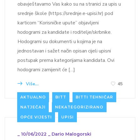
obavještavamo Vas kako su na stranici za upis u
srednje škole (https://srednje.e-upisi.hr) pod
karticom “Korisničke upute” objavljeni
hodogrami za kandidate i roditelje/skrbnike.
Hodogrami su dokumenti u kojima je na
jednostavan i sažet način opisan cijeli upisni
postupak prema kategorijama kandidata. Ovi
hodogrami zamijenit će […]
Više...
45
AKTUALNO
BITT
BITTI TEHNIČAR
NATJEČAJI
NEKATEGORIZIRANO
OPĆE VIJESTI
UPISI
_
10/06/2022
_
Dario Malogorski