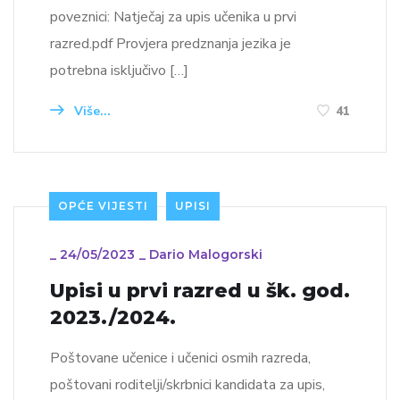
poveznici: Natječaj za upis učenika u prvi
razred.pdf Provjera predznanja jezika je
potrebna isključivo […]
Više...
41
OPĆE VIJESTI
UPISI
_
24/05/2023
_
Dario Malogorski
Upisi u prvi razred u šk. god.
2023./2024.
Poštovane učenice i učenici osmih razreda,
poštovani roditelji/skrbnici kandidata za upis,