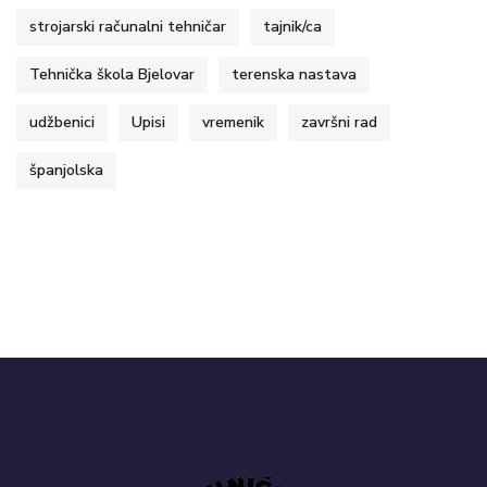
strojarski računalni tehničar
tajnik/ca
Tehnička škola Bjelovar
terenska nastava
udžbenici
Upisi
vremenik
završni rad
španjolska