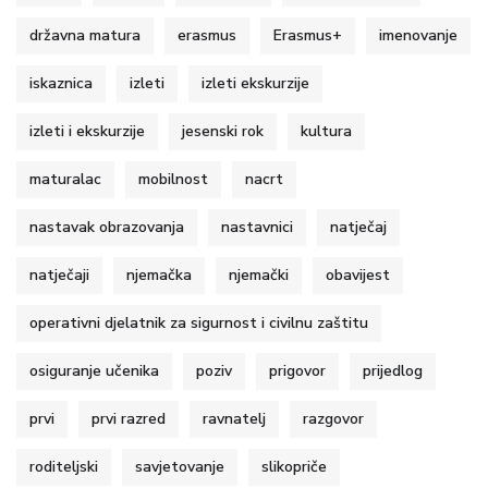
državna matura
erasmus
Erasmus+
imenovanje
iskaznica
izleti
izleti ekskurzije
izleti i ekskurzije
jesenski rok
kultura
maturalac
mobilnost
nacrt
nastavak obrazovanja
nastavnici
natječaj
natječaji
njemačka
njemački
obavijest
operativni djelatnik za sigurnost i civilnu zaštitu
osiguranje učenika
poziv
prigovor
prijedlog
prvi
prvi razred
ravnatelj
razgovor
roditeljski
savjetovanje
slikopriče