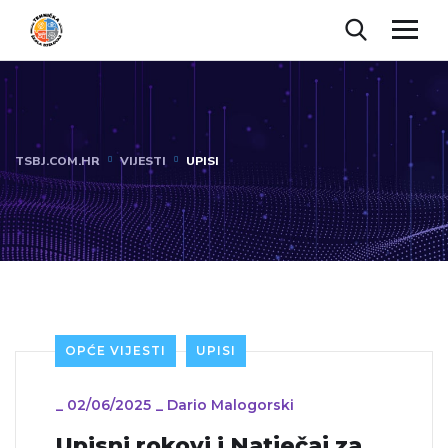
TSBJ.COM.HR
VIJESTI
UPISI
OPĆE VIJESTI
UPISI
_
02/06/2025
_
Dario Malogorski
Upisni rokovi i Natječaj za