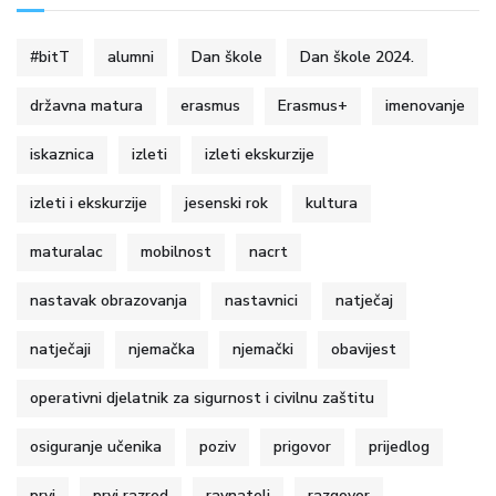
#bitT
alumni
Dan škole
Dan škole 2024.
državna matura
erasmus
Erasmus+
imenovanje
iskaznica
izleti
izleti ekskurzije
izleti i ekskurzije
jesenski rok
kultura
maturalac
mobilnost
nacrt
nastavak obrazovanja
nastavnici
natječaj
natječaji
njemačka
njemački
obavijest
operativni djelatnik za sigurnost i civilnu zaštitu
osiguranje učenika
poziv
prigovor
prijedlog
prvi
prvi razred
ravnatelj
razgovor