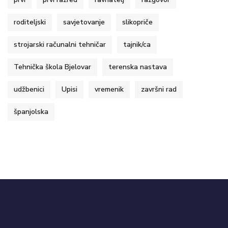
roditeljski
savjetovanje
slikopriče
strojarski računalni tehničar
tajnik/ca
Tehnička škola Bjelovar
terenska nastava
udžbenici
Upisi
vremenik
završni rad
španjolska