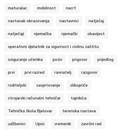
maturalac
mobilnost
nacrt
nastavak obrazovanja
nastavnici
natječaj
natječaji
njemačka
njemački
obavijest
operativni djelatnik za sigurnost i civilnu zaštitu
osiguranje učenika
poziv
prigovor
prijedlog
prvi
prvi razred
ravnatelj
razgovor
roditeljski
savjetovanje
slikopriče
strojarski računalni tehničar
tajnik/ca
Tehnička škola Bjelovar
terenska nastava
udžbenici
Upisi
vremenik
završni rad