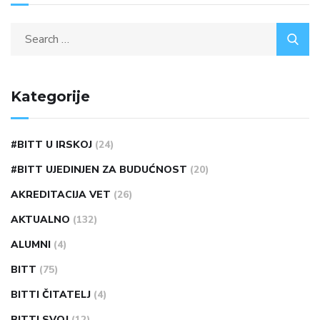
Kategorije
#BITT U IRSKOJ
(24)
#BITT UJEDINJEN ZA BUDUĆNOST
(20)
AKREDITACIJA VET
(26)
AKTUALNO
(132)
ALUMNI
(4)
BITT
(75)
BITTI ČITATELJ
(4)
BITTI SVOJ
(12)