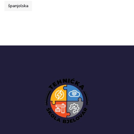
španjolska