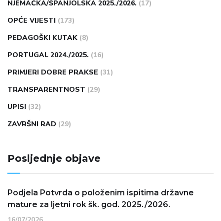
NJEMAČKA/ŠPANJOLSKA 2025./2026.
(17)
OPĆE VIJESTI
(173)
PEDAGOŠKI KUTAK
(8)
PORTUGAL 2024./2025.
(16)
PRIMJERI DOBRE PRAKSE
(31)
TRANSPARENTNOST
(29)
UPISI
(32)
ZAVRŠNI RAD
(29)
Posljednje objave
Podjela Potvrda o položenim ispitima državne
mature za ljetni rok šk. god. 2025./2026.
16/07/2026