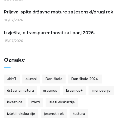
Prijava ispita državne mature za jesenski/drugi rok
16/07/2026
Izvještaj o transparentnosti za lipanj 2026.
15/07/2026
Oznake
#bitT
alumni
Dan škole
Dan škole 2024.
državna matura
erasmus
Erasmus+
imenovanje
iskaznica
izleti
izleti ekskurzije
izleti i ekskurzije
jesenski rok
kultura