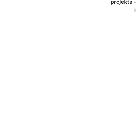
projekta –
0