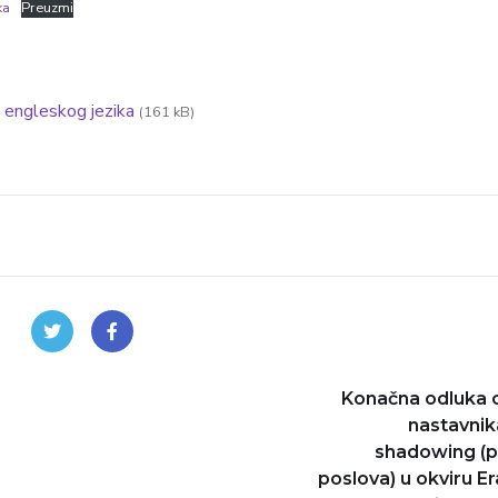
ka
Preuzmi
k engleskog jezika
(161 kB)
Konačna odluka o
nastavnik
shadowing (p
poslova) u okviru 