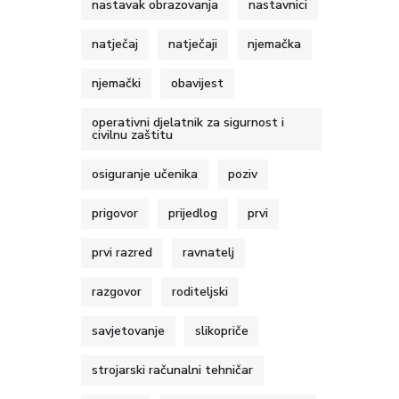
nastavak obrazovanja
nastavnici
natječaj
natječaji
njemačka
njemački
obavijest
operativni djelatnik za sigurnost i
civilnu zaštitu
osiguranje učenika
poziv
prigovor
prijedlog
prvi
prvi razred
ravnatelj
razgovor
roditeljski
savjetovanje
slikopriče
strojarski računalni tehničar