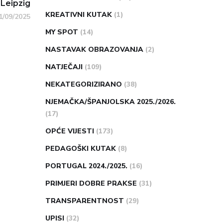
 Leipzig
KREATIVNI KUTAK
(1)
1/09/2025
MY SPOT
(14)
NASTAVAK OBRAZOVANJA
(2)
NATJEČAJI
(109)
NEKATEGORIZIRANO
(38)
NJEMAČKA/ŠPANJOLSKA 2025./2026.
(17)
OPĆE VIJESTI
(173)
PEDAGOŠKI KUTAK
(8)
PORTUGAL 2024./2025.
(16)
PRIMJERI DOBRE PRAKSE
(31)
TRANSPARENTNOST
(29)
UPISI
(32)