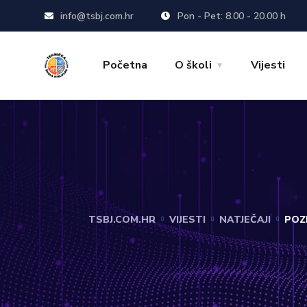
info@tsbj.com.hr
Pon - Pet: 8.00 - 20.00 h
Početna
O školi
Vijesti
TSBJ.COM.HR
VIJESTI
NATJEČAJI
POZ