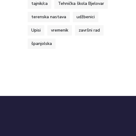
tajnik/ca
Tehnička škola Bjelovar
terenska nastava
udžbenici
Upisi
vremenik
završni rad
španjolska