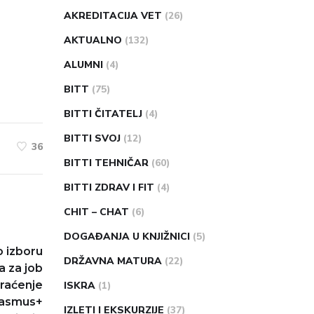
AKREDITACIJA VET
(26)
AKTUALNO
(132)
ALUMNI
(4)
BITT
(75)
BITTI ČITATELJ
(4)
BITTI SVOJ
(12)
36
BITTI TEHNIČAR
(60)
BITTI ZDRAV I FIT
(4)
CHIT – CHAT
(6)
DOGAĐANJA U KNJIŽNICI
(5)
 izboru
DRŽAVNA MATURA
(22)
a za job
raćenje
ISKRA
(1)
Erasmus+
IZLETI I EKSKURZIJE
(37)