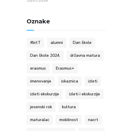
15/07/2026
Oznake
#bitT
alumni
Dan škole
Dan škole 2024.
državna matura
erasmus
Erasmus+
imenovanje
iskaznica
izleti
izleti ekskurzije
izleti i ekskurzije
jesenski rok
kultura
maturalac
mobilnost
nacrt