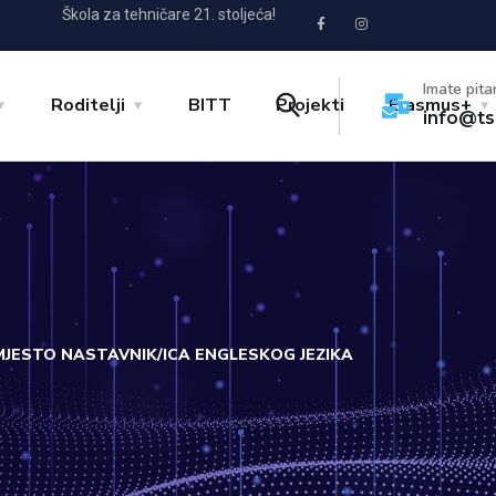
Škola za tehničare 21. stoljeća!
Imate pita
Roditelji
BITT
Projekti
Erasmus+
info@ts
JESTO NASTAVNIK/ICA ENGLESKOG JEZIKA