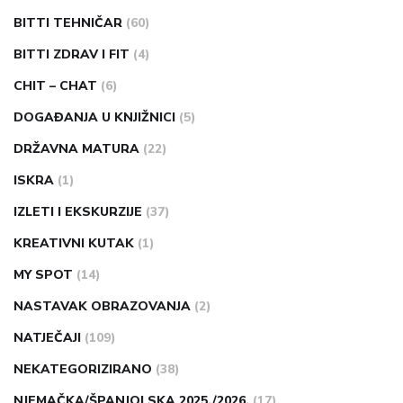
BITTI TEHNIČAR
(60)
BITTI ZDRAV I FIT
(4)
CHIT – CHAT
(6)
DOGAĐANJA U KNJIŽNICI
(5)
DRŽAVNA MATURA
(22)
ISKRA
(1)
IZLETI I EKSKURZIJE
(37)
KREATIVNI KUTAK
(1)
MY SPOT
(14)
NASTAVAK OBRAZOVANJA
(2)
NATJEČAJI
(109)
NEKATEGORIZIRANO
(38)
NJEMAČKA/ŠPANJOLSKA 2025./2026.
(17)