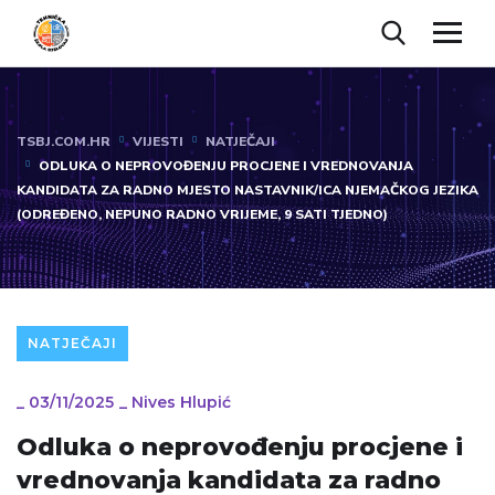
TSBJ.COM.HR
VIJESTI
NATJEČAJI
ODLUKA O NEPROVOĐENJU PROCJENE I VREDNOVANJA
KANDIDATA ZA RADNO MJESTO NASTAVNIK/ICA NJEMAČKOG JEZIKA
(ODREĐENO, NEPUNO RADNO VRIJEME, 9 SATI TJEDNO)
NATJEČAJI
_
03/11/2025
_
Nives Hlupić
Odluka o neprovođenju procjene i
vrednovanja kandidata za radno