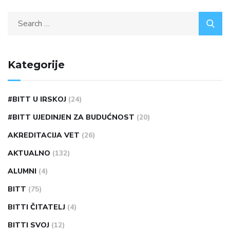
Kategorije
#BITT U IRSKOJ
(24)
#BITT UJEDINJEN ZA BUDUĆNOST
(20)
AKREDITACIJA VET
(26)
AKTUALNO
(132)
ALUMNI
(4)
BITT
(75)
BITTI ČITATELJ
(4)
BITTI SVOJ
(12)