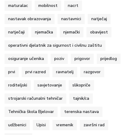
maturalac
mobilnost
nacrt
nastavak obrazovanja
nastavnici
natječaj
natječaji
njemačka
njemački
obavijest
operativni djelatnik za sigurnost i civilnu zaštitu
osiguranje učenika
poziv
prigovor
prijedlog
prvi
prvi razred
ravnatelj
razgovor
roditeljski
savjetovanje
slikopriče
strojarski računalni tehničar
tajnik/ca
Tehnička škola Bjelovar
terenska nastava
udžbenici
Upisi
vremenik
završni rad