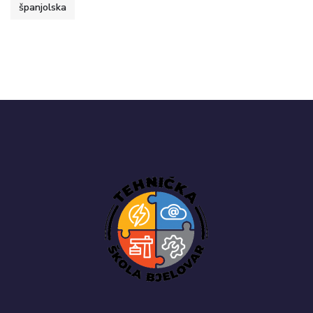
španjolska