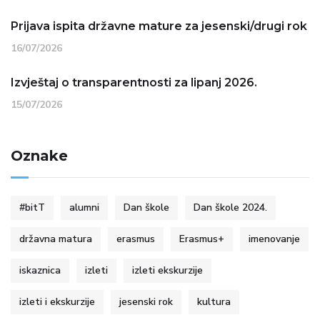
Prijava ispita državne mature za jesenski/drugi rok
16/07/2026
Izvještaj o transparentnosti za lipanj 2026.
15/07/2026
Oznake
#bitT
alumni
Dan škole
Dan škole 2024.
državna matura
erasmus
Erasmus+
imenovanje
iskaznica
izleti
izleti ekskurzije
izleti i ekskurzije
jesenski rok
kultura