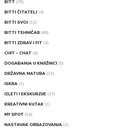
BITT
(75)
BITTI ČITATELJ
(4)
BITTI SVOJ
(12)
BITTI TEHNIČAR
(60)
BITTI ZDRAV I FIT
(4)
CHIT – CHAT
(6)
DOGAĐANJA U KNJIŽNICI
(5)
DRŽAVNA MATURA
(22)
ISKRA
(1)
IZLETI I EKSKURZIJE
(37)
KREATIVNI KUTAK
(1)
MY SPOT
(14)
NASTAVAK OBRAZOVANJA
(2)