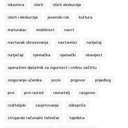
iskaznica
izleti
izleti ekskurzije
izleti i ekskurzije
jesenski rok
kultura
maturalac
mobilnost
nacrt
nastavak obrazovanja
nastavnici
natječaj
natječaji
njemačka
njemački
obavijest
operativni djelatnik za sigurnost i civilnu zaštitu
osiguranje učenika
poziv
prigovor
prijedlog
prvi
prvi razred
ravnatelj
razgovor
roditeljski
savjetovanje
slikopriče
strojarski računalni tehničar
tajnik/ca