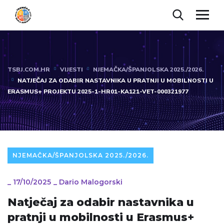
TSBJ.COM.HR
VIJESTI
NJEMAČKA/ŠPANJOLSKA 2025./2026.
NATJEČAJ ZA ODABIR NASTAVNIKA U PRATNJI U MOBILNOSTI U
ERASMUS+ PROJEKTU 2025-1-HR01-KA121-VET-000321977
NJEMAČKA/ŠPANJOLSKA 2025./2026.
_
17/10/2025
_
Dario Malogorski
Natječaj za odabir nastavnika u
pratnji u mobilnosti u Erasmus+