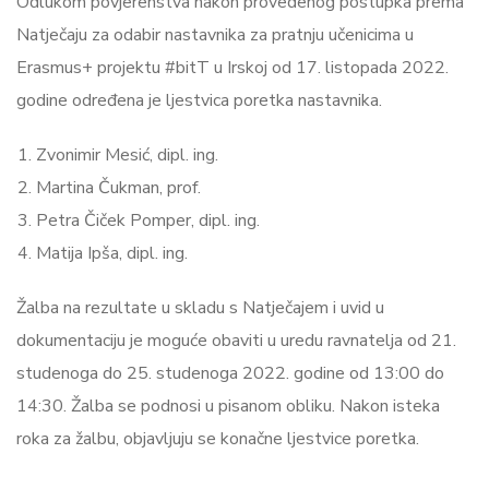
Odlukom povjerenstva nakon provedenog postupka prema
Natječaju za odabir nastavnika za pratnju učenicima u
Erasmus+ projektu #bitT u Irskoj od 17. listopada 2022.
godine određena je ljestvica poretka nastavnika.
Zvonimir Mesić, dipl. ing.
Martina Čukman, prof.
Petra Čiček Pomper, dipl. ing.
Matija Ipša, dipl. ing.
Žalba na rezultate u skladu s Natječajem i uvid u
dokumentaciju je moguće obaviti u uredu ravnatelja od 21.
studenoga do 25. studenoga 2022. godine od 13:00 do
14:30. Žalba se podnosi u pisanom obliku. Nakon isteka
roka za žalbu, objavljuju se konačne ljestvice poretka.