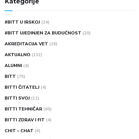
Kategorije
#BITT U IRSKOJ
(24)
#BITT UJEDINJEN ZA BUDUĆNOST
(20)
AKREDITACIJA VET
(26)
AKTUALNO
(132)
ALUMNI
(4)
BITT
(75)
BITTI ČITATELJ
(4)
BITTI SVOJ
(12)
BITTI TEHNIČAR
(60)
BITTI ZDRAV I FIT
(4)
CHIT – CHAT
(6)