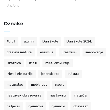
15/07/2026
Oznake
#bitT
alumni
Dan škole
Dan škole 2024.
državna matura
erasmus
Erasmus+
imenovanje
iskaznica
izleti
izleti ekskurzije
izleti i ekskurzije
jesenski rok
kultura
maturalac
mobilnost
nacrt
nastavak obrazovanja
nastavnici
natječaj
natječaji
njemačka
njemački
obavijest