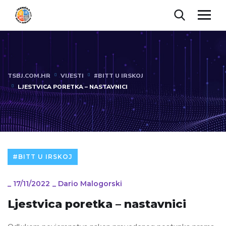
TSBJ.COM.HR
VIJESTI
#BITT U IRSKOJ
LJESTVICA PORETKA – NASTAVNICI
#BITT U IRSKOJ
_
17/11/2022
_
Dario Malogorski
Ljestvica poretka – nastavnici