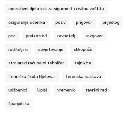
operativni djelatnik za sigurnost i civilnu zaštitu
osiguranje učenika
poziv
prigovor
prijedlog
prvi
prvi razred
ravnatelj
razgovor
roditeljski
savjetovanje
slikopriče
strojarski računalni tehničar
tajnik/ca
Tehnička škola Bjelovar
terenska nastava
udžbenici
Upisi
vremenik
završni rad
španjolska