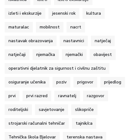
izleti i ekskurzije
jesenski rok
kultura
maturalac
mobilnost
nacrt
nastavak obrazovanja
nastavnici
natječaj
natječaji
njemačka
njemački
obavijest
operativni djelatnik za sigurnost i civilnu zaštitu
osiguranje učenika
poziv
prigovor
prijedlog
prvi
prvi razred
ravnatelj
razgovor
roditeljski
savjetovanje
slikopriče
strojarski računalni tehničar
tajnik/ca
Tehnička škola Bjelovar
terenska nastava