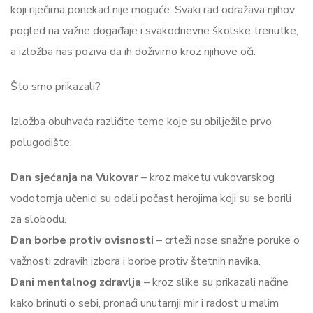
koji riječima ponekad nije moguće. Svaki rad odražava njihov
pogled na važne događaje i svakodnevne školske trenutke,
a izložba nas poziva da ih doživimo kroz njihove oči.
Što smo prikazali?
Izložba obuhvaća različite teme koje su obilježile prvo
polugodište:
Dan sjećanja na Vukovar
– kroz maketu vukovarskog
vodotornja učenici su odali počast herojima koji su se borili
za slobodu.
Dan borbe protiv ovisnosti
– crteži nose snažne poruke o
važnosti zdravih izbora i borbe protiv štetnih navika.
Dani mentalnog zdravlja
– kroz slike su prikazali načine
kako brinuti o sebi, pronaći unutarnji mir i radost u malim