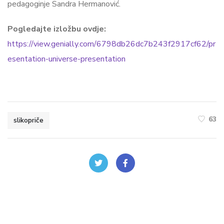
pedagoginje Sandra Hermanović.
Pogledajte izložbu ovdje:
https://view.genially.com/6798db26dc7b243f2917cf62/pr
esentation-universe-presentation
63
slikopriče