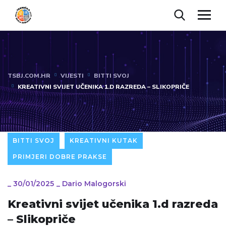
TSBJ.COM.HR
VIJESTI
BITTI SVOJ
KREATIVNI SVIJET UČENIKA 1.D RAZREDA – SLIKOPRIČE
BITTI SVOJ
KREATIVNI KUTAK
PRIMJERI DOBRE PRAKSE
_
30/01/2025
_
Dario Malogorski
Kreativni svijet učenika 1.d razreda
– Slikopriče