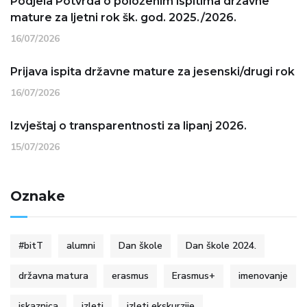
Podjela Potvrda o položenim ispitima državne
mature za ljetni rok šk. god. 2025./2026.
16/07/2026
Prijava ispita državne mature za jesenski/drugi rok
16/07/2026
Izvještaj o transparentnosti za lipanj 2026.
15/07/2026
Oznake
#bitT
alumni
Dan škole
Dan škole 2024.
državna matura
erasmus
Erasmus+
imenovanje
iskaznica
izleti
izleti ekskurzije