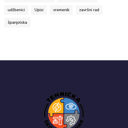
udžbenici
Upisi
vremenik
završni rad
španjolska