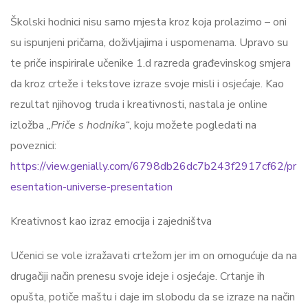
Školski hodnici nisu samo mjesta kroz koja prolazimo – oni
su ispunjeni pričama, doživljajima i uspomenama. Upravo su
te priče inspirirale učenike 1.d razreda građevinskog smjera
da kroz crteže i tekstove izraze svoje misli i osjećaje. Kao
rezultat njihovog truda i kreativnosti, nastala je online
izložba
„Priče s hodnika“
, koju možete pogledati na
poveznici:
https://view.genially.com/6798db26dc7b243f2917cf62/pr
esentation-universe-presentation
Kreativnost kao izraz emocija i zajedništva
Učenici se vole izražavati crtežom jer im on omogućuje da na
drugačiji način prenesu svoje ideje i osjećaje. Crtanje ih
opušta, potiče maštu i daje im slobodu da se izraze na način