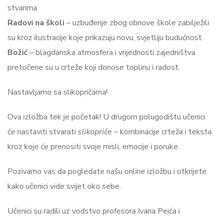
stvarima.
Radovi na školi
– uzbuđenje zbog obnove škole zabilježili
su kroz ilustracije koje prikazuju novu, svjetliju budućnost.
Božić
– blagdanska atmosfera i vrijednosti zajedništva
pretočene su u crteže koji donose toplinu i radost.
Nastavljamo sa slikopričama!
Ova izložba tek je početak! U drugom polugodištu učenici
će nastaviti stvarati
slikopriče
– kombinacije crteža i teksta
kroz koje će prenositi svoje misli, emocije i poruke.
Pozivamo vas da pogledate našu online izložbu i otkrijete
kako učenici vide svijet oko sebe.
Učenici su radili uz vodstvo profesora Ivana Peića i