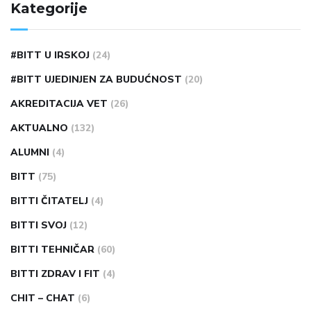
Kategorije
#BITT U IRSKOJ
(24)
#BITT UJEDINJEN ZA BUDUĆNOST
(20)
AKREDITACIJA VET
(26)
AKTUALNO
(132)
ALUMNI
(4)
BITT
(75)
BITTI ČITATELJ
(4)
BITTI SVOJ
(12)
BITTI TEHNIČAR
(60)
BITTI ZDRAV I FIT
(4)
CHIT – CHAT
(6)