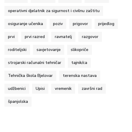
operativni djelatnik za sigurnost i civilnu zaštitu
osiguranje učenika
poziv
prigovor
prijedlog
prvi
prvi razred
ravnatelj
razgovor
roditeljski
savjetovanje
slikopriče
strojarski računalni tehničar
tajnik/ca
Tehnička škola Bjelovar
terenska nastava
udžbenici
Upisi
vremenik
završni rad
španjolska