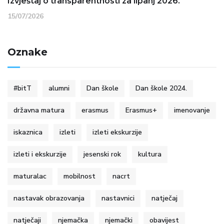
Izvještaj o transparentnosti za lipanj 2026.
15/07/2026
Oznake
#bitT
alumni
Dan škole
Dan škole 2024.
državna matura
erasmus
Erasmus+
imenovanje
iskaznica
izleti
izleti ekskurzije
izleti i ekskurzije
jesenski rok
kultura
maturalac
mobilnost
nacrt
nastavak obrazovanja
nastavnici
natječaj
natječaji
njemačka
njemački
obavijest