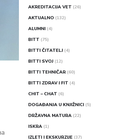
AKREDITACIJA VET
(26)
AKTUALNO
(132)
ALUMNI
(4)
BITT
(75)
BITTI ČITATELJ
(4)
BITTI SVOJ
(12)
BITTI TEHNIČAR
(60)
BITTI ZDRAV I FIT
(4)
CHIT – CHAT
(6)
DOGAĐANJA U KNJIŽNICI
(5)
DRŽAVNA MATURA
(22)
ISKRA
(1)
ma
IZLETI I EKSKURZIJE
(37)