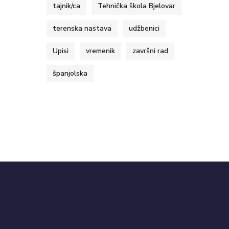
tajnik/ca
Tehnička škola Bjelovar
terenska nastava
udžbenici
Upisi
vremenik
završni rad
španjolska