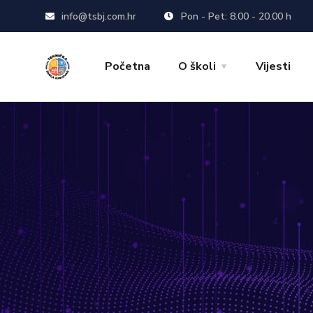
info@tsbj.com.hr
Pon - Pet: 8.00 - 20.00 h
Početna
O školi
Vijesti