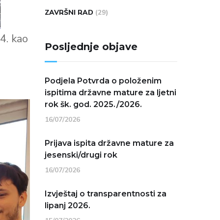
ZAVRŠNI RAD
(29)
4. kao
Posljednje objave
Podjela Potvrda o položenim
ispitima državne mature za ljetni
rok šk. god. 2025./2026.
16/07/2026
Prijava ispita državne mature za
jesenski/drugi rok
16/07/2026
Izvještaj o transparentnosti za
lipanj 2026.