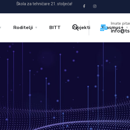
Škola za tehničare 21. stoljeća!
Imate pita
Roditelji
BITT
Projekti
Erasmus+
info@ts