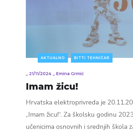
AKTUALNO
BITTI TEHNIČAR
_
21/11/2024
_
Emina Grmić
Imam žicu!
Hrvatska elektroprivreda je 20.11.20
„Imam žicu!“. Za školsku godinu 2023
učenicima osnovnih i srednjih škola 