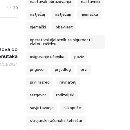
nastavak obrazovanja
nastavnici
30
natječaj
natječaji
njemačka
njemački
obavijest
operativni djelatnik za sigurnost i
civilnu zaštitu
azova do
enutaka
osiguranje učenika
poziv
4/11/2024
prigovor
prijedlog
prvi
prvi razred
ravnatelj
razgovor
roditeljski
savjetovanje
slikopriče
strojarski računalni tehničar