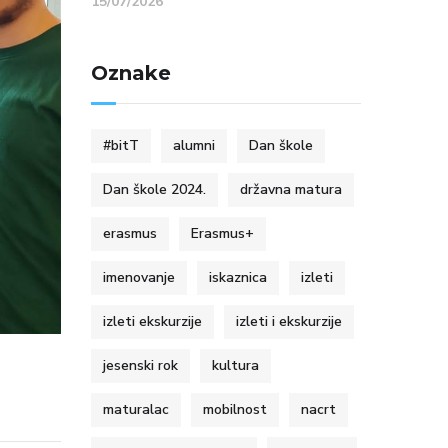
15/07/2026
Oznake
#bitT
alumni
Dan škole
Dan škole 2024.
državna matura
erasmus
Erasmus+
imenovanje
iskaznica
izleti
izleti ekskurzije
izleti i ekskurzije
jesenski rok
kultura
maturalac
mobilnost
nacrt