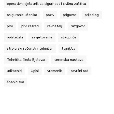
operativni djelatnik za sigurnost i civilnu zaštitu
osiguranje učenika
poziv
prigovor
prijedlog
prvi
prvi razred
ravnatelj
razgovor
roditeljski
savjetovanje
slikopriče
strojarski računalni tehničar
tajnik/ca
Tehnička škola Bjelovar
terenska nastava
udžbenici
Upisi
vremenik
završni rad
španjolska