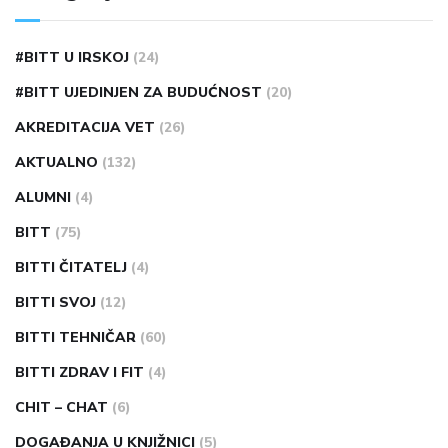
#BITT U IRSKOJ
(24)
#BITT UJEDINJEN ZA BUDUĆNOST
(20)
AKREDITACIJA VET
(26)
AKTUALNO
(132)
ALUMNI
(4)
BITT
(75)
BITTI ČITATELJ
(4)
BITTI SVOJ
(12)
BITTI TEHNIČAR
(60)
BITTI ZDRAV I FIT
(4)
CHIT – CHAT
(6)
DOGAĐANJA U KNJIŽNICI
(5)