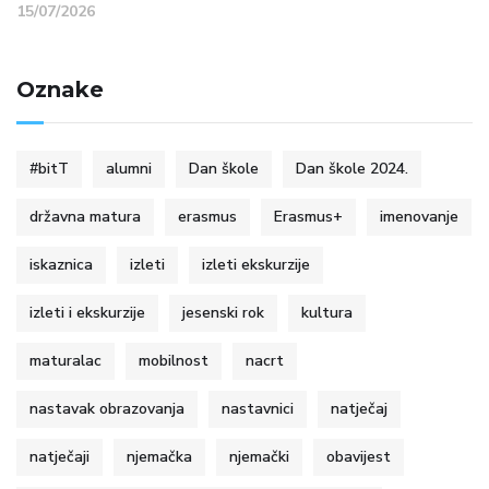
15/07/2026
Oznake
#bitT
alumni
Dan škole
Dan škole 2024.
državna matura
erasmus
Erasmus+
imenovanje
iskaznica
izleti
izleti ekskurzije
izleti i ekskurzije
jesenski rok
kultura
maturalac
mobilnost
nacrt
nastavak obrazovanja
nastavnici
natječaj
natječaji
njemačka
njemački
obavijest