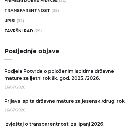
PRIMJERI DOBRE PRAKSE
(31)
TRANSPARENTNOST
(29)
UPISI
(32)
ZAVRŠNI RAD
(29)
Posljednje objave
Podjela Potvrda o položenim ispitima državne
mature za ljetni rok šk. god. 2025./2026.
16/07/2026
Prijava ispita državne mature za jesenski/drugi rok
16/07/2026
Izvještaj o transparentnosti za lipanj 2026.