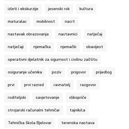
izleti i ekskurzije
jesenski rok
kultura
maturalac
mobilnost
nacrt
nastavak obrazovanja
nastavnici
natječaj
natječaji
njemačka
njemački
obavijest
operativni djelatnik za sigurnost i civilnu zaštitu
osiguranje učenika
poziv
prigovor
prijedlog
prvi
prvi razred
ravnatelj
razgovor
roditeljski
savjetovanje
slikopriče
strojarski računalni tehničar
tajnik/ca
Tehnička škola Bjelovar
terenska nastava