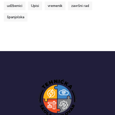
udžbenici
Upisi
vremenik
završni rad
španjolska