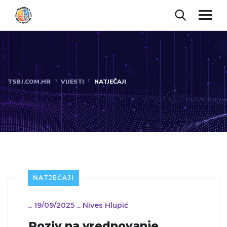
TSBJ.COM.HR
VIJESTI
NATJEČAJI
NATJEČAJI
_
19/09/2025
_
Nives Hlupić
Poziv na vrednovanje