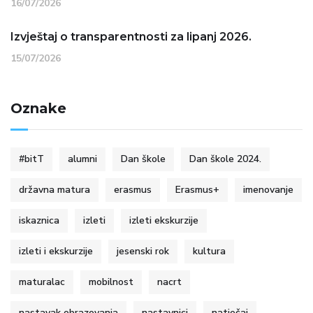
16/07/2026
Izvještaj o transparentnosti za lipanj 2026.
15/07/2026
Oznake
#bitT
alumni
Dan škole
Dan škole 2024.
državna matura
erasmus
Erasmus+
imenovanje
iskaznica
izleti
izleti ekskurzije
izleti i ekskurzije
jesenski rok
kultura
maturalac
mobilnost
nacrt
nastavak obrazovanja
nastavnici
natječaj