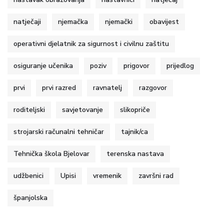
natječaji
njemačka
njemački
obavijest
operativni djelatnik za sigurnost i civilnu zaštitu
osiguranje učenika
poziv
prigovor
prijedlog
prvi
prvi razred
ravnatelj
razgovor
roditeljski
savjetovanje
slikopriče
strojarski računalni tehničar
tajnik/ca
Tehnička škola Bjelovar
terenska nastava
udžbenici
Upisi
vremenik
završni rad
španjolska