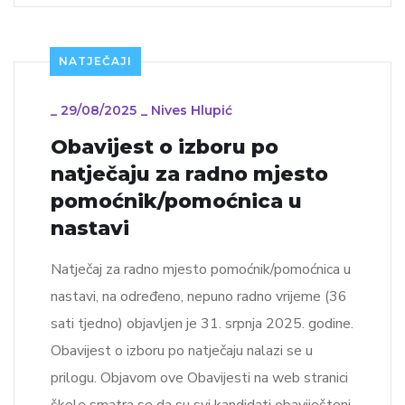
NATJEČAJI
_
29/08/2025
_
Nives Hlupić
Obavijest o izboru po
natječaju za radno mjesto
pomoćnik/pomoćnica u
nastavi
Natječaj za radno mjesto pomoćnik/pomoćnica u
nastavi, na određeno, nepuno radno vrijeme (36
sati tjedno) objavljen je 31. srpnja 2025. godine.
Obavijest o izboru po natječaju nalazi se u
prilogu. Objavom ove Obavijesti na web stranici
škole smatra se da su svi kandidati obaviješteni