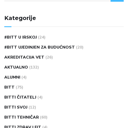
Kategorije
#BITT U IRSKOJ
(24)
#BITT UJEDINJEN ZA BUDUĆNOST
(20)
AKREDITACIJA VET
(26)
AKTUALNO
(132)
ALUMNI
(4)
BITT
(75)
BITTI ČITATELJ
(4)
BITTI SVOJ
(12)
BITTI TEHNIČAR
(60)
BITTI ZDRAV I FIT
(4)