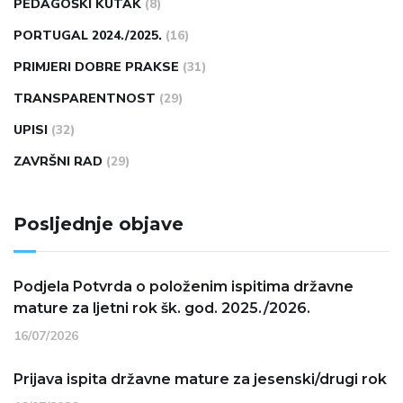
PEDAGOŠKI KUTAK
(8)
PORTUGAL 2024./2025.
(16)
PRIMJERI DOBRE PRAKSE
(31)
TRANSPARENTNOST
(29)
UPISI
(32)
ZAVRŠNI RAD
(29)
Posljednje objave
Podjela Potvrda o položenim ispitima državne
mature za ljetni rok šk. god. 2025./2026.
16/07/2026
Prijava ispita državne mature za jesenski/drugi rok