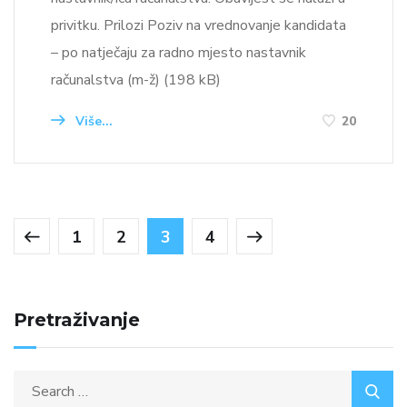
privitku. Prilozi Poziv na vrednovanje kandidata
– po natječaju za radno mjesto nastavnik
računalstva (m-ž) (198 kB)
Više...
20
1
2
3
4
Pretraživanje