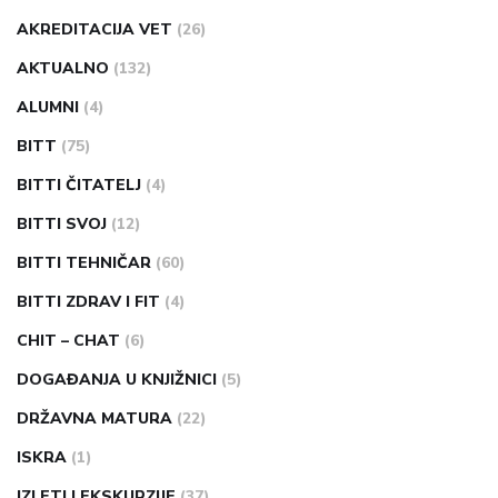
AKREDITACIJA VET
(26)
AKTUALNO
(132)
ALUMNI
(4)
BITT
(75)
BITTI ČITATELJ
(4)
BITTI SVOJ
(12)
BITTI TEHNIČAR
(60)
BITTI ZDRAV I FIT
(4)
CHIT – CHAT
(6)
DOGAĐANJA U KNJIŽNICI
(5)
DRŽAVNA MATURA
(22)
ISKRA
(1)
IZLETI I EKSKURZIJE
(37)