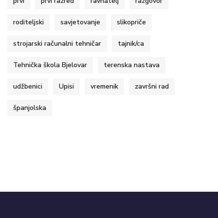
prvi
prvi razred
ravnatelj
razgovor
roditeljski
savjetovanje
slikopriče
strojarski računalni tehničar
tajnik/ca
Tehnička škola Bjelovar
terenska nastava
udžbenici
Upisi
vremenik
završni rad
španjolska