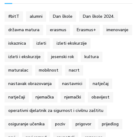
#bitT
alumni
Dan škole
Dan škole 2024.
državna matura
erasmus
Erasmus+
imenovanje
iskaznica
izleti
izleti ekskurzije
izleti i ekskurzije
jesenski rok
kultura
maturalac
mobilnost
nacrt
nastavak obrazovanja
nastavnici
natječaj
natječaji
njemačka
njemački
obavijest
operativni djelatnik za sigurnost i civilnu zaštitu
osiguranje učenika
poziv
prigovor
prijedlog