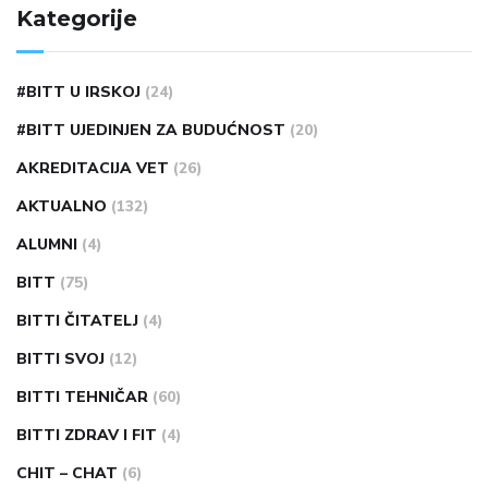
Kategorije
#BITT U IRSKOJ
(24)
#BITT UJEDINJEN ZA BUDUĆNOST
(20)
AKREDITACIJA VET
(26)
AKTUALNO
(132)
ALUMNI
(4)
BITT
(75)
BITTI ČITATELJ
(4)
BITTI SVOJ
(12)
BITTI TEHNIČAR
(60)
BITTI ZDRAV I FIT
(4)
CHIT – CHAT
(6)