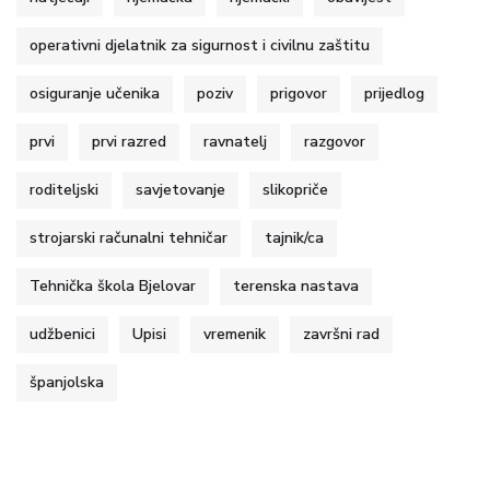
operativni djelatnik za sigurnost i civilnu zaštitu
osiguranje učenika
poziv
prigovor
prijedlog
prvi
prvi razred
ravnatelj
razgovor
roditeljski
savjetovanje
slikopriče
strojarski računalni tehničar
tajnik/ca
Tehnička škola Bjelovar
terenska nastava
udžbenici
Upisi
vremenik
završni rad
španjolska