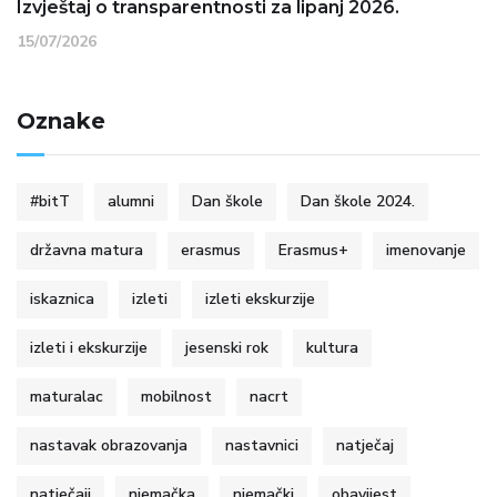
Izvještaj o transparentnosti za lipanj 2026.
15/07/2026
Oznake
#bitT
alumni
Dan škole
Dan škole 2024.
državna matura
erasmus
Erasmus+
imenovanje
iskaznica
izleti
izleti ekskurzije
izleti i ekskurzije
jesenski rok
kultura
maturalac
mobilnost
nacrt
nastavak obrazovanja
nastavnici
natječaj
natječaji
njemačka
njemački
obavijest