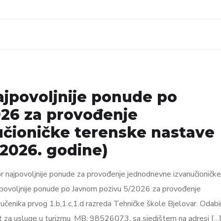
ajpovoljnije ponude po
26 za provođenje
čioničke terenske nastave
 2026. godine)
r najpovoljnije ponude za provođenje jednodnevne izvanučioničke
jpovoljnije ponude po Javnom pozivu 5/2026 za provođenje
čenika prvog 1.b,1.c,1.d razreda Tehničke škole Bjelovar. Odabi
 usluge u turizmu, MB: 98526073, sa sjedištem na adresi […