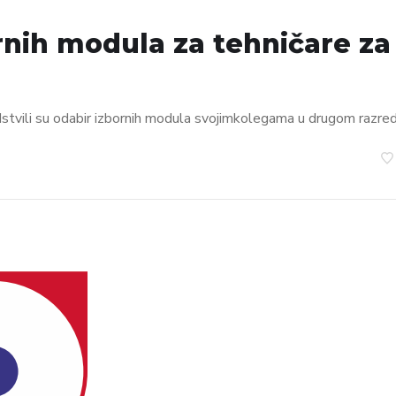
rnih modula za tehničare za
dstvili su odabir izbornih modula svojimkolegama u drugom razre