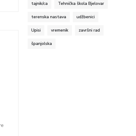
tajnik/ca
Tehnička škola Bjelovar
terenska nastava
udžbenici
Upisi
vremenik
završni rad
španjolska
re
]