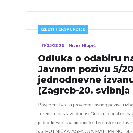
IZLETI I EKSKURZIJE
_
11/05/2026
_
Nives Hlupić
Odluka o odabiru n
Javnom pozivu 5/20
jednodnevne izvanu
(Zagreb-20. svibnja
Povjerenstvo za provedbu javnog poziva i izbo
terenske nastave donosi Odluku o odabiru na
jednodnevne izvanučioničke terenske nastave u
se: PUTNIČKA AGENCIJA MALI PRINC, obrt za