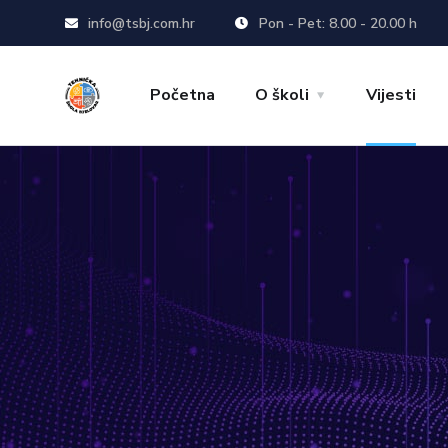
info@tsbj.com.hr
Pon - Pet: 8.00 - 20.00 h
Početna
O školi
Vijesti