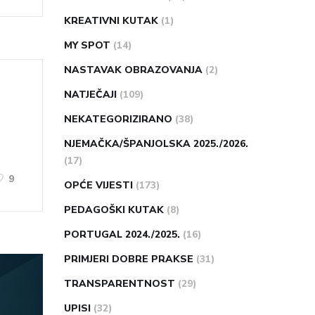
KREATIVNI KUTAK
(1)
MY SPOT
(14)
NASTAVAK OBRAZOVANJA
(2)
NATJEČAJI
(109)
NEKATEGORIZIRANO
(38)
NJEMAČKA/ŠPANJOLSKA 2025./2026.
(17)
9
OPĆE VIJESTI
(173)
PEDAGOŠKI KUTAK
(8)
PORTUGAL 2024./2025.
(16)
PRIMJERI DOBRE PRAKSE
(31)
TRANSPARENTNOST
(29)
UPISI
(32)