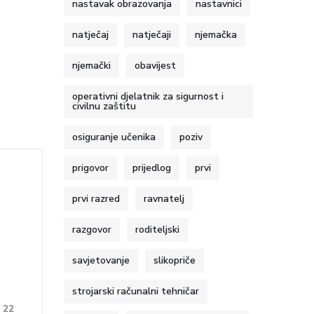
nastavak obrazovanja
nastavnici
natječaj
natječaji
njemačka
njemački
obavijest
operativni djelatnik za sigurnost i
civilnu zaštitu
osiguranje učenika
poziv
prigovor
prijedlog
prvi
prvi razred
ravnatelj
razgovor
roditeljski
savjetovanje
slikopriče
strojarski računalni tehničar
22