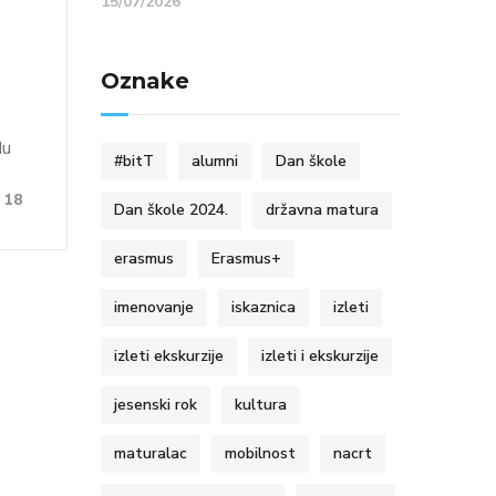
15/07/2026
Oznake
du
#bitT
alumni
Dan škole
18
Dan škole 2024.
državna matura
erasmus
Erasmus+
imenovanje
iskaznica
izleti
izleti ekskurzije
izleti i ekskurzije
jesenski rok
kultura
maturalac
mobilnost
nacrt