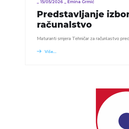
_
15/05/2026
_
Emina Grmić
Predstavljanje izbo
računalstvo
Maturanti smjera Tehničar za računlastvo pre
Više...