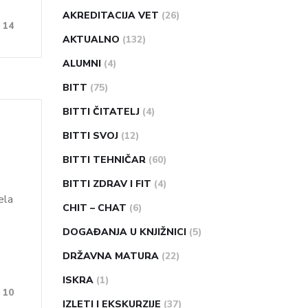
AKREDITACIJA VET
(26)
14
AKTUALNO
(132)
ALUMNI
(4)
BITT
(75)
BITTI ČITATELJ
(4)
BITTI SVOJ
(12)
BITTI TEHNIČAR
(60)
BITTI ZDRAV I FIT
(4)
ela
CHIT – CHAT
(6)
DOGAĐANJA U KNJIŽNICI
(5)
DRŽAVNA MATURA
(22)
ISKRA
(1)
10
IZLETI I EKSKURZIJE
(37)