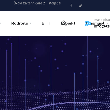
Škola za tehničare 21. stoljeća!
Imate pita
Roditelji
BITT
Projekti
Erasmus+
info@ts