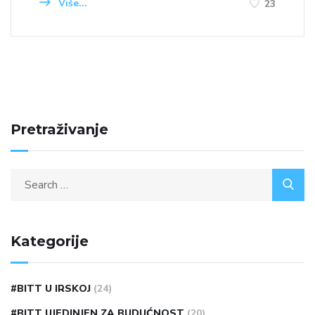
Više...
23
Pretraživanje
Kategorije
#BITT U IRSKOJ
(24)
#BITT UJEDINJEN ZA BUDUĆNOST
(20)