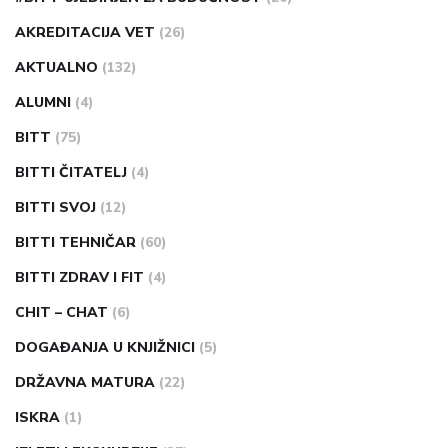
AKREDITACIJA VET
(26)
AKTUALNO
(132)
ALUMNI
(4)
BITT
(75)
BITTI ČITATELJ
(4)
BITTI SVOJ
(12)
BITTI TEHNIČAR
(60)
BITTI ZDRAV I FIT
(4)
CHIT – CHAT
(6)
DOGAĐANJA U KNJIŽNICI
(5)
DRŽAVNA MATURA
(22)
ISKRA
(1)