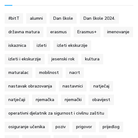
#bitT
alumni
Dan škole
Dan škole 2024.
državna matura
erasmus
Erasmus+
imenovanje
iskaznica
izleti
izleti ekskurzije
izleti i ekskurzije
jesenski rok
kultura
maturalac
mobilnost
nacrt
nastavak obrazovanja
nastavnici
natječaj
natječaji
njemačka
njemački
obavijest
operativni djelatnik za sigurnost i civilnu zaštitu
osiguranje učenika
poziv
prigovor
prijedlog