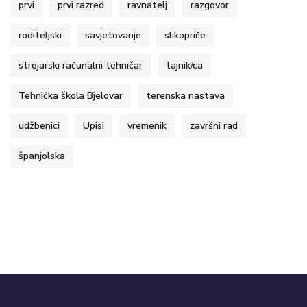
prvi
prvi razred
ravnatelj
razgovor
roditeljski
savjetovanje
slikopriče
strojarski računalni tehničar
tajnik/ca
Tehnička škola Bjelovar
terenska nastava
udžbenici
Upisi
vremenik
završni rad
španjolska